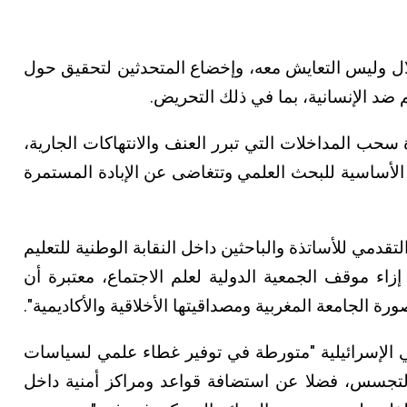
لال وليس التعايش معه، وإخضاع المتحدثين لتحقيق حول
ضد الإنسانية، بما في ذلك التحريض.
 MACBI على ضرورة سحب المداخلات التي تبرر العنف والانتهاكات الجارية،
الأساسية للبحث العلمي وتتغاضى عن الإبادة المستمرة
التقدمي للأساتذة والباحثين داخل النقابة الوطنية للتعليم
ها العميق" إزاء موقف الجمعية الدولية لعلم الاجتماع، معتبرة أن
ة الجامعة المغربية ومصداقيتها الأخلاقية والأكاديمية".
 الإسرائيلية "متورطة في توفير غطاء علمي لسياسات
التجسس، فضلا عن استضافة قواعد ومراكز أمنية داخل