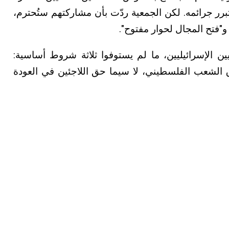
تبرر جرائمه. لكن الجمعية ردّت بأن مشاركتهم ستُحترم،
و"فتح المجال لحوار مفتوح".
 الأكاديميين الإسرائيليين، ما لم يستوفوا ثلاثة شروط أساسية:
الشعب الفلسطيني، لا سيما حق اللاجئين في العودة