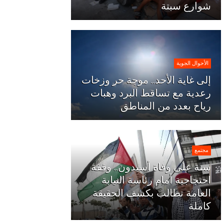
شوارع سبتة
الأحوال الجوية
إلى غاية الأحد.. موجة حر وزخات
رعدية مع تساقط البرد وهبات
رياح بعدد من المناطق
مجتمع
سنة على وفاة أسيدون.. وقفة
احتجاجية أمام رئاسة النيابة
العامة تطالب بكشف الحقيقة
كاملة