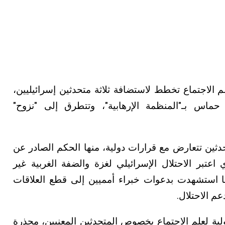
لم الاجتماع تخطط لاستضافة ثلاثة متحدثين إسرائيليين،
اس بـ"المنظمة الإرهابية"، وتتطرق إلى "نزوح"
ثين تتعارض مع قرارات دولية، منها الحكم الصادر عن
عدل الدولية سنة 2024، الذي اعتبر الاحتلال الإسرائيلي لغزة والضفة الغربية غير
 استشهدت بدعوات خبراء أمميين إلى قطع العلاقات
م الاحتلال.
عية الدولية لعلم الاجتماع بخصوص المتحدثين المعنيين، محذرة