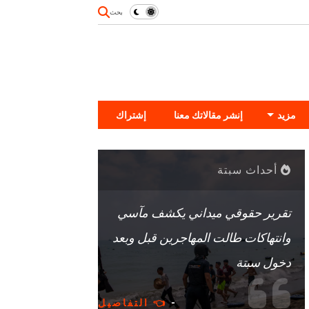
بحث
مزيد
إنشر مقالاتك معنا
إشتراك
أحداث سبتة
تقرير حقوقي ميداني يكشف مآسي
وانتهاكات طالت المهاجرين قبل وبعد
دخول سبتة
-
👈 التفاصيل