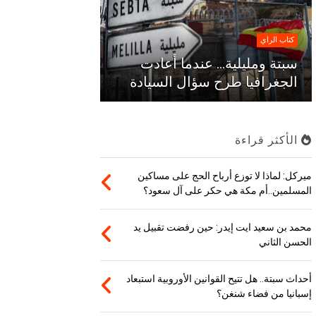
كتاب الراي
سبتة ومليلية… عندما أعادت
الجغرافيا طرح سؤال السيادة
الأكثر قراءة
ميركل: لماذا لا توزع أرباح الحج على مساكين
المسلمين..أم مكة هي حكر على آل سعود؟
محمد بن سعيد ايت إيدر: حين رفضت تقبيل يد
الحسن الثاني
أحداث سبتة.. هل تتيح القوانين الأوروبية استبعاد
إسبانيا من فضاء شنغن؟