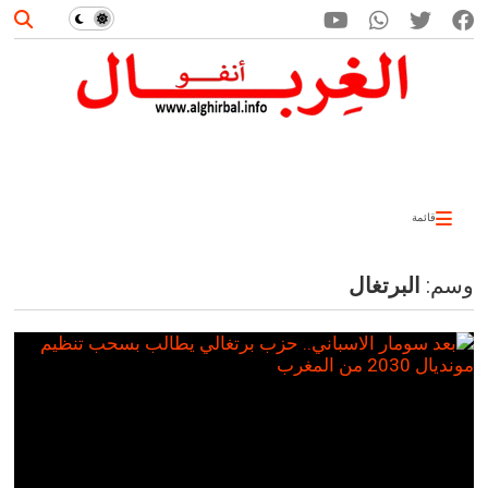
قائمة
وسم:
البرتغال