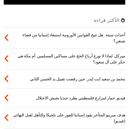
الأكثر قراءة
أحداث سبتة.. هل تتيح القوانين الأوروبية استبعاد إسبانيا من فضاء
شنغن؟
ميركل: لماذا لا توزع أرباح الحج على مساكين المسلمين..أم مكة هي
حكر على آل سعود؟
محمد بن سعيد ايت إيدر: حين رفضت تقبيل يد الحسن الثاني
فيديو..حمار لمزارع فلسطيني يطرد جنديا بجيش الاحتلال
هدف ميرينو المتأخر يقود إسبانيا للفوز على بلجيكا والتأهل لقبل النهائي
(فيديو)