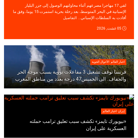
لقي 17 مهاجرا مصرعهم أثناء محاولتهم الوصول إلى جزر البليار
الإسبانية في البحر المتوسط، بعد رحلة بحرية استمرت 15 يوما، وفق ما
أفادت به السلطات الإسباني...
التفاصيل
05 غشت, 2026
اخبار العالم
,
الأحوال الجوية
فرنسا توقف تشغيل 3 مفاعلات نووية بسبب موجة الحر
والجفاف.. الى الخميس47 درجة بعدد من مناطق المغرب
إيران
,
اخبار العالم
«نيويورك تايمز» تكشف سبب تعليق ترامب حملته
العسكرية على إيران