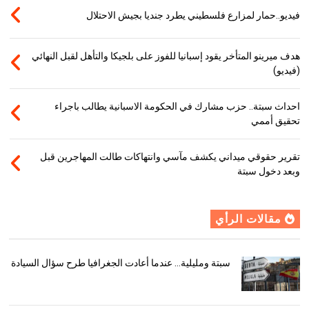
فيديو..حمار لمزارع فلسطيني يطرد جنديا بجيش الاحتلال
هدف ميرينو المتأخر يقود إسبانيا للفوز على بلجيكا والتأهل لقبل النهائي
(فيديو)
احداث سبتة.. حزب مشارك في الحكومة الاسبانية يطالب باجراء
تحقيق أممي
تقرير حقوقي ميداني يكشف مآسي وانتهاكات طالت المهاجرين قبل
وبعد دخول سبتة
مقالات الرأي
سبتة ومليلية… عندما أعادت الجغرافيا طرح سؤال السيادة