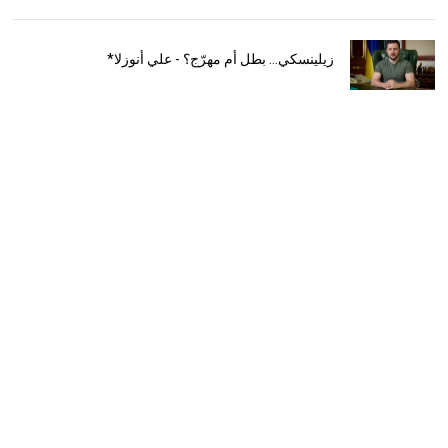
زيلينسكي... بطل أم مهرّج؟ - علي أنوزلا*