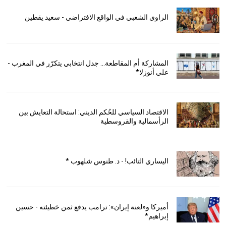
الراوي الشعبي في الواقع الافتراضي - سعيد يقطين
المشاركة أم المقاطعة... جدل انتخابي يتكرّر في المغرب -
علي أنوزلا*
الاقتصاد السياسي للحُكم الديني: استحالة التعايش بين
الرأسمالية والقروسطية
اليساري التائب! - د. طنوس شلهوب *
أميركا و«لعنة إيران»: ترامب يدفع ثمن خطيئته - حسين
إبراهيم*