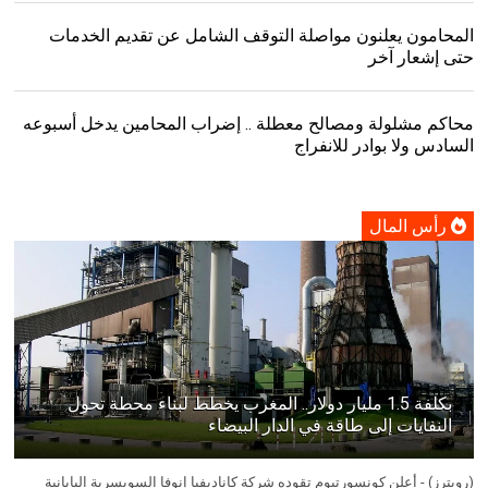
المحامون يعلنون مواصلة التوقف الشامل عن تقديم الخدمات
حتى إشعار آخر
محاكم مشلولة ومصالح معطلة .. إضراب المحامين يدخل أسبوعه
السادس ولا بوادر للانفراج
رأس المال
بكلفة 1.5 مليار دولار.. المغرب يخطط لبناء محطة تحول
النفايات إلى طاقة في الدار البيضاء
(رويترز) - أعلن كونسورتيوم تقوده شركة كاناديفيا إنوفا السويسرية اليابانية