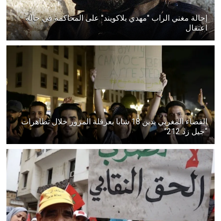
إحالة مغني الراب "مهدي بلاكويند" على المحاكمة في حالة
اعتقال
القضاء المغربي يدين 18 شابا بعرقلة المرور خلال تظاهرات
“جيل زد 212”