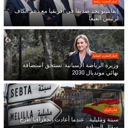
اخبار المغرب
,
رياضة
إنفانتينو يجد صديقا في أفريقيا مع دعم الكاف
لرئيس الفيفا
اخبار المغرب
,
اسبانيا
وزيرة الرياضة الإسبانية: نستحق استضافة
نهائي مونديال 2030
كتاب الراي
سبتة ومليلية… عندما أعادت الجغرافيا طرح
سؤال السيادة