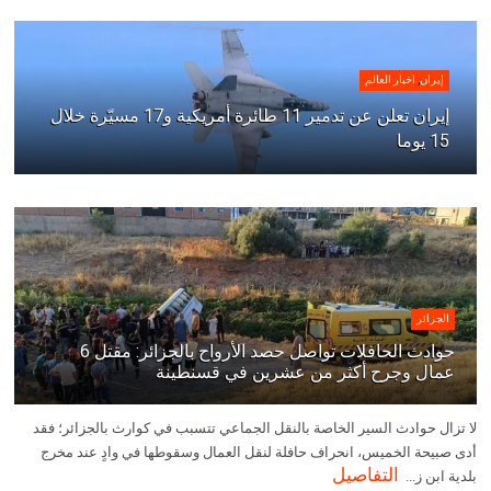
إيران
,
اخبار العالم
إيران تعلن عن تدمير 11 طائرة أمريكية و17 مسيّرة خلال
15 يوما
الجزائر
حوادث الحافلات تواصل حصد الأرواح بالجزائر: مقتل 6
عمال وجرح أكثر من عشرين في قسنطينة
لا تزال حوادث السير الخاصة بالنقل الجماعي تتسبب في كوارث بالجزائر؛ فقد
أدى صبيحة الخميس، انحراف حافلة لنقل العمال وسقوطها في وادٍ عند مخرج
التفاصيل
بلدية ابن ز...