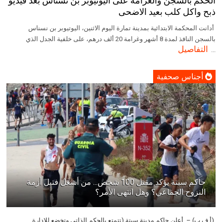
الحكم بالسجن والغرامة على اليوتيوبر بن نسناس بعد فيديو
ذبح واكل كلب بعيد الاضحى
أدانت المحكمة الابتدائية بمدينة تمارة اليوم الاثنين، اليوتيوبر بن نسناس
بالسجن النافذ لمدة 8 أشهر وغرامة 20 ألف درهم، على خلفية الجدل الذي
التفاصيل
...
أجناس صحفية
حاكم سبتة يؤكد مقتل 100 شخص... من أشعل فتيل أزمة
النزوح الجماعي؟ وهل انتهى الأمر؟
(أ ف ب) – أعلن حاكم مدينة سبتة (تتمتع بالحكم الذاتي وتخضع للإدارة