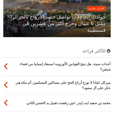
الجزائر
,
مغاربي
حوادث الحافلات تواصل حصد الأرواح بالجزائر:
مقتل 6 عمال وجرح أكثر من عشرين في
قسنطينة
الأكثر قراءة
أحداث سبتة.. هل تتيح القوانين الأوروبية استبعاد إسبانيا من فضاء
شنغن؟
ميركل: لماذا لا توزع أرباح الحج على مساكين المسلمين..أم مكة هي
حكر على آل سعود؟
محمد بن سعيد ايت إيدر: حين رفضت تقبيل يد الحسن الثاني