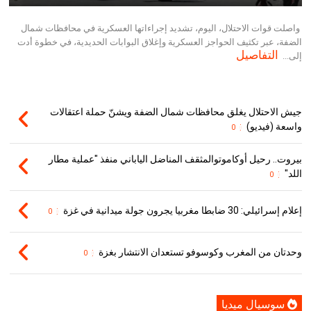
واصلت قوات الاحتلال، اليوم، تشديد إجراءاتها العسكرية في محافظات شمال
الضفة، عبر تكثيف الحواجز العسكرية وإغلاق البوابات الحديدية، في خطوة أدت
التفاصيل
إلى...
جيش الاحتلال يغلق محافظات شمال الضفة ويشنّ حملة اعتقالات
واسعة (فيديو)
0
بيروت.. رحيل أوكاموتوالمثقف المناضل الياباني منفذ "عملية مطار
اللد"
0
إعلام إسرائيلي: 30 ضابطا مغربيا يجرون جولة ميدانية في غزة
0
وحدتان من المغرب وكوسوفو تستعدان الانتشار بغزة
0
سوسيال ميديا