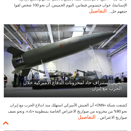
الإسبانية)، خوان خيسوس فيفاس، اليوم الخميس، أن نحو 100 شخص لقوا
التفاصيل
حتفهم خل...
تقرير: استنزاف حاد لمخزونات الدفاع الأميركية خلال
الحرب مع إيران
كشفت شبكة «CNN» أن الجيش الأميركي استهلك منذ اندلاع الحرب مع إيران
نحو 80% من مخزونه من صواريخ الاعتراض الخاصة بمنظومة «ثاد»، ونحو نصف
التفاصيل
صواريخ الاعتراض...