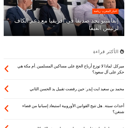
اخبار المغرب
,
رياضة
إنفانتينو يجد صديقا في أفريقيا مع دعم الكاف
لرئيس الفيفا
الأكثر قراءة
ميركل: لماذا لا توزع أرباح الحج على مساكين المسلمين..أم مكة هي
حكر على آل سعود؟
محمد بن سعيد ايت إيدر: حين رفضت تقبيل يد الحسن الثاني
أحداث سبتة.. هل تتيح القوانين الأوروبية استبعاد إسبانيا من فضاء
شنغن؟