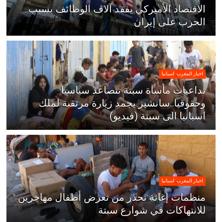
الاقتصاد الأميركي يفقد آلاف الوظائف بسبب
الحرب على إيران
اخبار المغرب
,
اسبانيا
تداعيات مأساة سبتة تتصاعد سياسيا
وحقوقيا..سانشيز يجمد زيارة مرتقبة لملك
اسبانيا الى سبتة (فيديو)
اخبار المغرب
,
اسبانيا
منظمات إغاثة تحذر من تعرض أطفال مهاجرين
للانتهاكات في شوارع سبتة