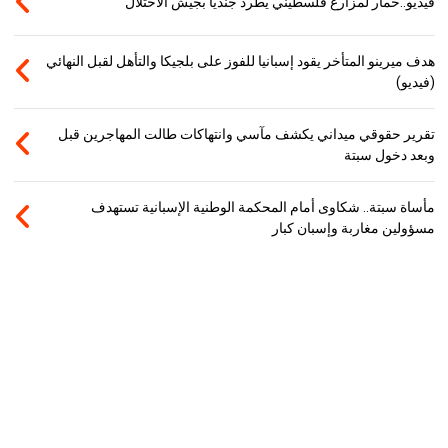
فيديو..حمار لمزارع فلسطيني يطرد جنديا بجيش الاحتلال
هدف ميرينو المتأخر يقود إسبانيا للفوز على بلجيكا والتأهل لقبل النهائي
(فيديو)
تقرير حقوقي ميداني يكشف مآسي وانتهاكات طالت المهاجرين قبل
وبعد دخول سبتة
مأساة سبتة.. شكاوى أمام المحكمة الوطنية الإسبانية تستهدف
مسؤولين مغاربة وإسبان كبار