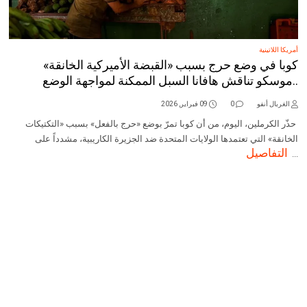
أمريكا اللاتينية
كوبا في وضع حرج بسبب «القبضة الأميركية الخانقة»
..موسكو تناقش هافانا السبل الممكنة لمواجهة الوضع
الغربال أنفو
0
09 فبراير, 2026
حذّر الكرملين، اليوم، من أن كوبا تمرّ بوضع «حرج بالفعل» بسبب «التكتيكات
الخانقة» التي تعتمدها الولايات المتحدة ضد الجزيرة الكاريبية، مشدداً على
التفاصيل
...